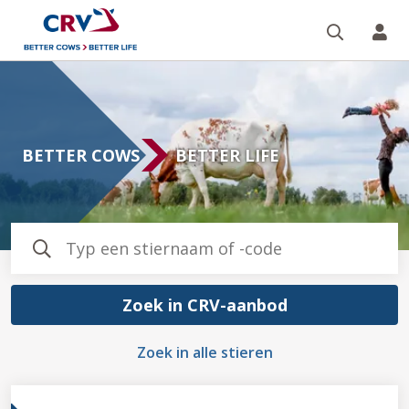
Zoeken 
Mi
Homepagina
BETTER COWS
BETTER LIFE
Zoek in CRV-aanbod
Zoek in alle stieren