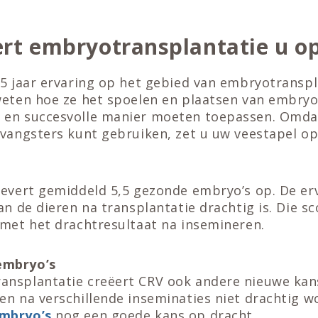
ert embryotransplantatie u o
25 jaar ervaring op het gebied van embryotranspl
weten hoe ze het spoelen en plaatsen van embryo
 en succesvolle manier moeten toepassen. Omda
tvangsters kunt gebruiken, zet u uw veestapel op
levert gemiddeld 5,5 gezonde embryo’s op. De erv
an de dieren na transplantatie drachtig is. Die sc
 met het drachtresultaat na insemineren.
embryo’s
nsplantatie creëert CRV ook andere nieuwe kans
en na verschillende inseminaties niet drachtig w
mbryo’s
nog een goede kans op dracht.