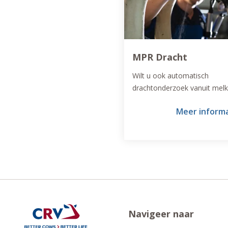
MPR Dracht
Wilt u ook automatisch
drachtonderzoek vanuit mel
meer rust voor de koe en vo
Meer inform
meer gemak en tijdsbespari
Dan is MPR Dracht iets voor 
Navigeer naar