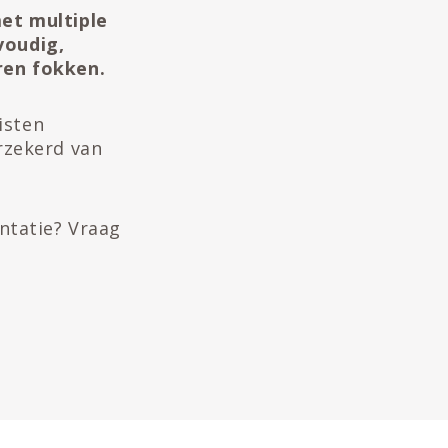
et multiple
voudig,
ren fokken.
isten
rzekerd van
ntatie? Vraag