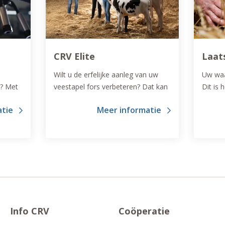
CRV Elite
Laat
Wilt u de erfelijke aanleg van uw
Uw waa
k? Met
veestapel fors verbeteren? Dat kan
Dit is
or u
door gebruik te maken van
'laatst
atie
Meer informatie
ng?
embryo’s van het fokprogramma
u!
van CRV Elite.
Info CRV
Coöperatie