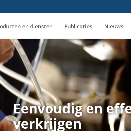
oducten en diensten
Publicaties
Nieuws
Eenvoudig en effe
verkrijgen