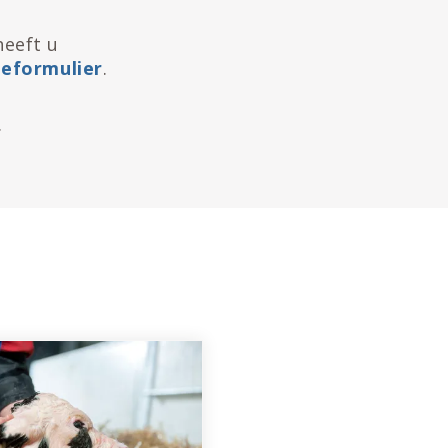
heeft u
ieformulier
.
.