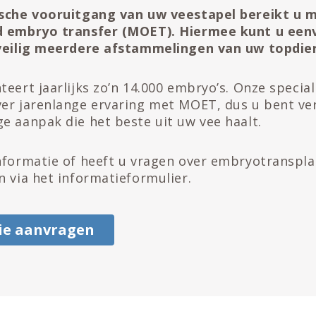
ische vooruitgang van uw veestapel bereikt u m
d embryo transfer (MOET). Hiermee kunt u een
 veilig meerdere afstammelingen van uw topdie
teert jaarlijks zo’n 14.000 embryo’s. Onze special
er jarenlange ervaring met MOET, dus u bent ve
e aanpak die het beste uit uw vee haalt.
nformatie of heeft u vragen over embryotranspla
n via het informatieformulier.
ie aanvragen