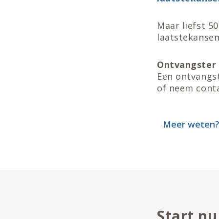
Maar liefst 5
laatstekansem
Ontvangster
Een ontvangst
of neem conta
Meer weten? 
Start n