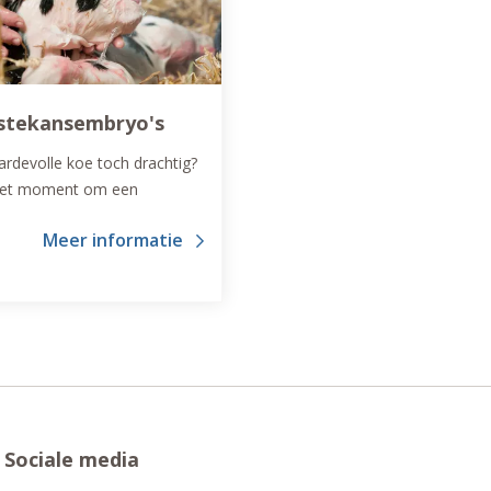
stekansembryo's
rdevolle koe toch drachtig?
 het moment om een
ekansembryo' in te zetten.
Meer informatie
Sociale media