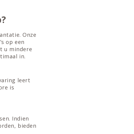
p?
antatie. Onze
’s op een
t u mindere
timaal in.
aring leert
ore is
en. Indien
orden, bieden