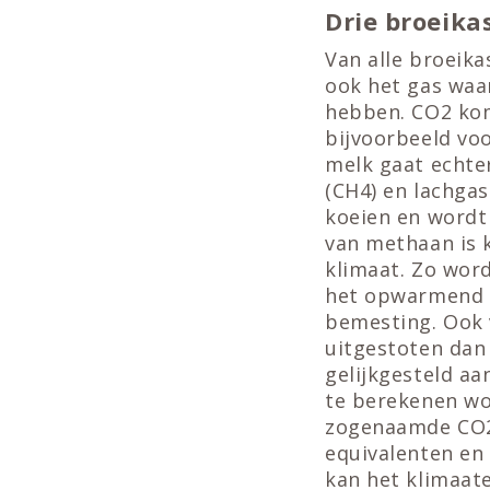
Drie broeika
Van alle broeika
ook het gas waa
hebben. CO2 komt
bijvoorbeeld voo
melk gaat echte
(CH4) en lachgas
koeien en wordt
van methaan is 
klimaat. Zo wor
het opwarmend e
bemesting. Ook 
uitgestoten dan
gelijkgesteld a
te berekenen wo
zogenaamde CO2-
equivalenten en
kan het klimaate