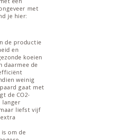
 met een
 ongeveer met
d je hier:
an de productie
heid en
gezonde koeien
en daarmee de
fficiënt
ndien weinig
epaard gaat met
gt de CO2-
e langer
ar liefst vijf
 extra
 is om de
 hogere