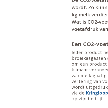
De ‘CO2-voetafd
wordt. Zo kunn
kg melk verdie
Wat is CO2-voe
voetafdruk van
Een CO2-voe
Ieder product he
broeikasgassen (
om een product 
klimaat verande
van melk gaat g
vertering van vo
wordt uitgedruk
via de
Kringloop
op zijn bedrijf.