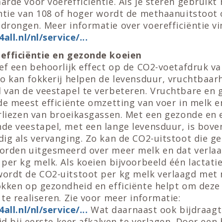
rde voor voerefficiëntie. Als je steren gebruikt
ëntie van 108 of hoger wordt de methaanuitstoot
rongen. Meer informatie over voerefficiëntie vin
all.nl/nl/service/...
efficiëntie en gezonde koeien
eef een behoorlijk effect op de CO2-voetafdruk v
Zo kan fokkerij helpen de levensduur, vruchtbaar
 van de veestapel te verbeteren. Vruchtbare en 
 de meest efficiënte omzetting van voer in melk 
rliezen van broeikasgassen. Met een gezonde en e
de veestapel, met een lange levensduur, is bove
dig als vervanging. Zo kan de CO2-uitstoot die g
orden uitgesmeerd over meer melk en dat verlaa
per kg melk. Als koeien bijvoorbeeld één lactati
ordt de CO2-uitstoot per kg melk verlaagd met ma
okken op gezondheid en efficiënte helpt om deze
te realiseren. Zie voor meer informatie:
all.nl/nl/service/...
Wat daarnaast ook bijdraagt
ijd bij eerste keer afkalven te verlagen. Door een