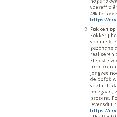
hoge fokwaa
voereffici
4% terugged
https://crv4
Fokken op 
Fokkerij h
van melk. 
gezondheid
realiseren
kleinste ve
produceren
jongvee no
de opfok w
voetafdruk 
meegaan, w
procent. F
levensduur 
https://crv4
afkalfleeft