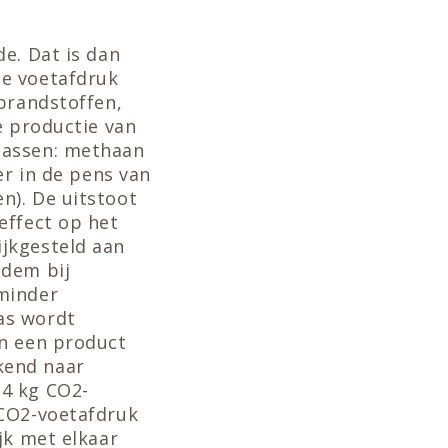
e. Dat is dan
de voetafdruk
 brandstoffen,
e productie van
gassen: methaan
er in de pens van
n). De uitstoot
effect op het
jkgesteld aan
odem bij
 minder
as wordt
an een product
kend naar
34 kg CO2-
 CO2-voetafdruk
jk met elkaar