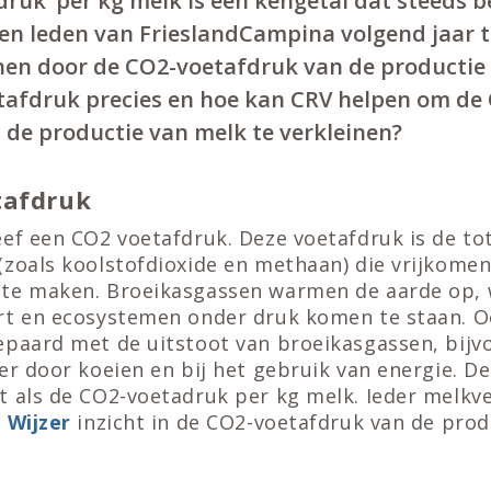
ruk’ per kg melk is een kengetal dat steeds b
en leden van FrieslandCampina volgend jaar to
nen door de CO2-voetafdruk van de productie 
tafdruk precies en hoe kan CRV helpen om de
 de productie van melk te verkleinen?
tafdruk
ef een CO2 voetafdruk. Deze voetafdruk is de to
zoals koolstofdioxide en methaan) die vrijkomen
te maken. Broeikasgassen warmen de aarde op,
rt en ecosystemen onder druk komen te staan. O
epaard met de uitstoot van broeikasgassen, bijvo
er door koeien en bij het gebruik van energie. De
t als de CO2-voetadruk per kg melk. Ieder melkv
 Wijzer
inzicht in de CO2-voetafdruk van de prod