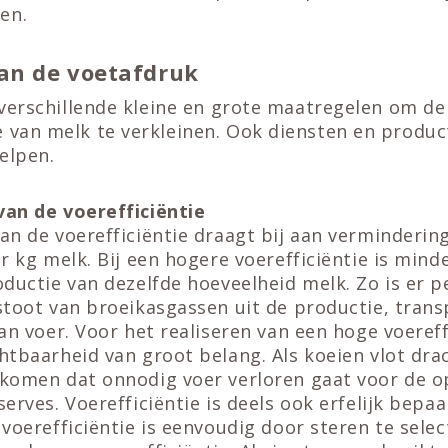
en.
an de voetafdruk
l verschillende kleine en grote maatregelen om d
e van melk te verkleinen. Ook diensten en produ
elpen.
an de voerefficiëntie
an de voerefficiëntie draagt bij aan verminderin
r kg melk. Bij een hogere voerefficiëntie is mind
ductie van dezelfde hoeveelheid melk. Zo is er 
stoot van broeikasgassen uit de productie, trans
an voer. Voor het realiseren van een hoge voereff
htbaarheid van groot belang. Als koeien vlot dra
komen dat onnodig voer verloren gaat voor de 
erves. Voerefficiëntie is deels ook erfelijk bepa
voerefficiëntie is eenvoudig door steren te sele