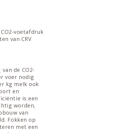
e CO2-voetafdruk
cten van CRV
g van de CO2-
er voer nodig
per kg melk ook
port en
iciëntie is een
chtig worden,
opbouw van
ald. Fokken op
cteren met een