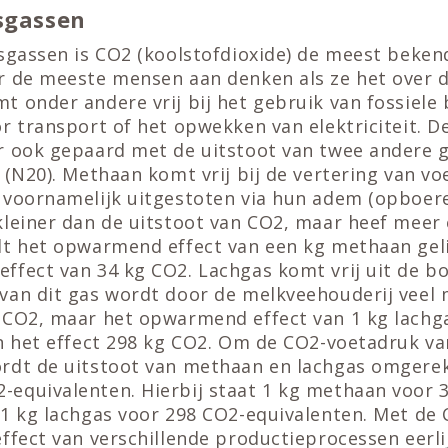
sgassen
sgassen is CO2 (koolstofdioxide) de meest bekend
r de meeste mensen aan denken als ze het over 
 onder andere vrij bij het gebruik van fossiele
r transport of het opwekken van elektriciteit. D
r ook gepaard met de uitstoot van twee andere 
 (N20). Methaan komt vrij bij de vertering van vo
 voornamelijk uitgestoten via hun adem (opboere
kleiner dan de uitstoot van CO2, maar heef meer 
dt het opwarmend effect van een kg methaan geli
ffect van 34 kg CO2. Lachgas komt vrij uit de b
van dit gas wordt door de melkveehouderij veel
 CO2, maar het opwarmend effect van 1 kg lachg
an het effect 298 kg CO2. Om de CO2-voetadruk v
rdt de uitstoot van methaan en lachgas omgere
equivalenten. Hierbij staat 1 kg methaan voor 
 1 kg lachgas voor 298 CO2-equivalenten. Met de
ffect van verschillende productieprocessen eerli