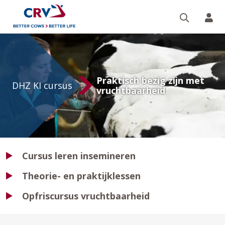
Zoeken 
Mi
DHZ
KI
Praktisch bezig zijn met
cursus
DHZ KI cursus
vruchtbaarheid
Cursus leren insemineren
Theorie- en praktijklessen
Opfriscursus vruchtbaarheid