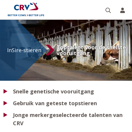
Zoeken 
Mi
InSire
Toptalent voor de snelste
InSire-stieren
vooruitgang
Snelle genetische vooruitgang
Gebruik van geteste topstieren
Jonge merkergeselecteerde talenten van
CRV