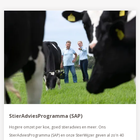
StierAdviesProgramma (SAP)
Hogere omzet per koe, goed stieradvies en meer. Ons
StierAdviesProgramma (SAP) en onze StierWijzer geven al zo'n 40