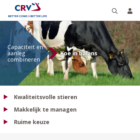
Zoeken 
Mi
aAa
Capaciteit en
aanleg
Koe in balans
combineren
Kwaliteitsvolle stieren
Makkelijk te managen
Ruime keuze