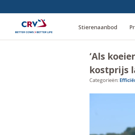
Stierenaanbod
Pr
‘Als koeie
kostprijs 
Categorieën
:
Effici