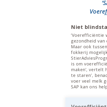
‘
Voeref
Niet blindst
‘Voerefficiëntie
gezondheid van d
Maar ook tussen 
fokkerij mogelij
StierAdviesProg
is om voereffici
maken’, vertelt h
te staren’, ben
voer veel melk g
SAP kan ons help
Voerefficiënt