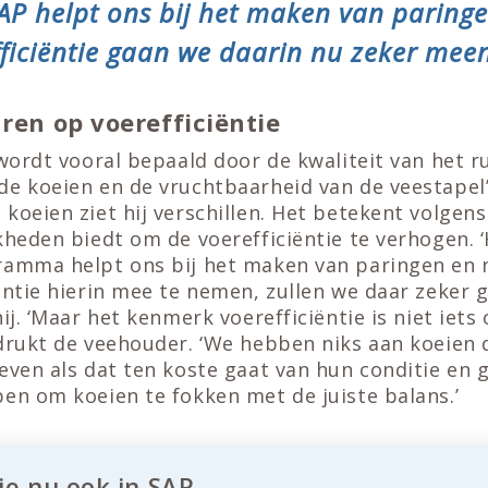
SAP helpt ons bij het maken van paringe
ficiëntie gaan we daarin nu zeker me
aren op voerefficiëntie
 wordt vooral bepaald door de kwaliteit van het r
e koeien en de vruchtbaarheid van de veestapel’,
koeien ziet hij verschillen. Het betekent volgen
kheden biedt om de voerefficiëntie te verhogen. 
ramma helpt ons bij het maken van paringen en 
ëntie hierin mee te nemen, zullen we daar zeker 
ij. ‘Maar het kenmerk voerefficiëntie is niet iets
adrukt de veehouder. ‘We hebben niks aan koeien 
even als dat ten koste gaat van hun conditie en 
en om koeien te fokken met de juiste balans.’
ie nu ook in SAP