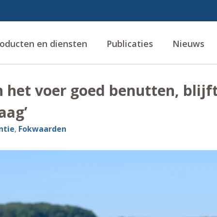
oducten en diensten
Publicaties
Nieuws
n het voer goed benutten, blijf
laag’
ëntie
,
Fokwaarden