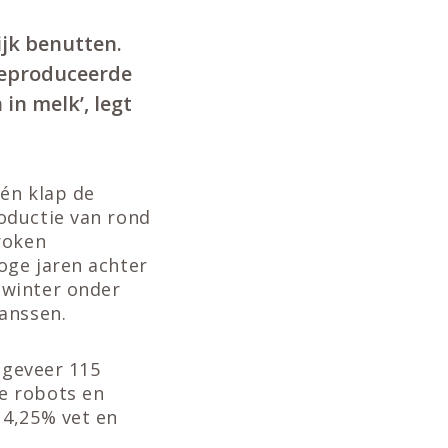
ijk benutten.
 geproduceerde
in melk’, legt
én klap de
oductie van rond
roken
oge jaren achter
 winter onder
anssen.
ngeveer 115
e robots en
 4,25% vet en