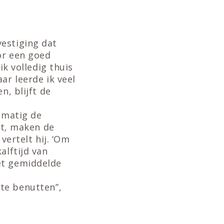
estiging dat
or een goed
ik volledig thuis
ar leerde ik veel
n, blijft de
elmatig de
pt, maken de
vertelt hij. ‘Om
alftijd van
et gemiddelde
e benutten’’,