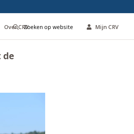
Over CRV
Zoeken op website
Mijn CRV
t de