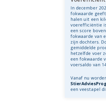
In december 202
fokwaarde geeft
halen uit een ki
voerefficiëntie 
een score boven 
fokwaarde van ee
zijn dochters. D
gemiddelde prod
hetzelfde voer 
een fokwaarde va
voersaldo van 14
Vanaf nu worden
StierAdviesPro
een veestapel di