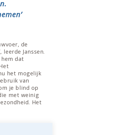
n.
enemen’
uwvoer, de
 leerde Janssen.
s hem dat
‘Het
nu het mogelijk
gebruik van
 om je blind op
die met weinig
gezondheid. Het