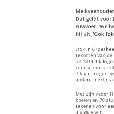
Melkveehouder 
Dat geldt voor 
ruwvoer. ‘We he
hij uit. ‘Ook fo
Ook in Groesbee
tekorten van de
de 18.000 kilog
ruimschoots zel
elkaar kregen, 
andere bierbost
Met zijn vader H
koeien en 70 st
tekenen voor ee
3,65% eiwit.