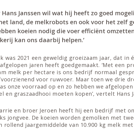
Hans Janssen wil wat hij heeft zo goed mogel
het land, de melkrobots en ook voor het zelf
bben koeien nodig die voer efficiënt omzetten 
kkerij kan ons daarbij helpen.’
k was 2021 een geweldig groeizaam jaar, dat in é
 afgelopen jaren heeft goedgemaakt. ‘Met een pr
ram melk per hectare is ons bedrijf normaal gesp
fvoorzienend voor ruwvoer. Maar toen we drie dr
was onze voorraad op en zo hebben we afgelopen
el en graszaadhooi moeten kopen’, vertelt Hans J
arrie en broer Jeroen heeft hij een bedrijf met o
uks jongvee. De koeien worden gemolken met twe
n rollend jaargemiddelde van 10.900 kg melk met