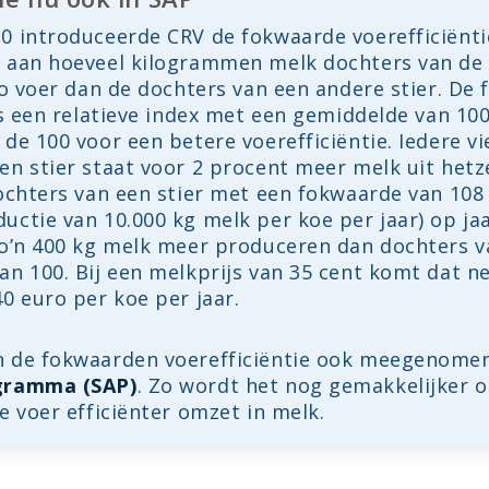
0 introduceerde CRV de fokwaarde voerefficiënti
 aan hoeveel kilogrammen melk dochters van de 
lo voer dan de dochters van een andere stier. De
is een relatieve index met een gemiddelde van 100.
de 100 voor een betere voerefficiëntie. Iedere vi
n stier staat voor 2 procent meer melk uit hetze
ochters van een stier met een fokwaarde van 108 
uctie van 10.000 kg melk per koe per jaar) op ja
zo’n 400 kg melk meer produceren dan dochters v
n 100. Bij een melkprijs van 35 cent komt dat n
0 euro per koe per jaar.
 de fokwaarden voerefficiëntie ook meegenomen
gramma (SAP)
. Zo wordt het nog gemakkelijker 
e voer efficiënter omzet in melk.