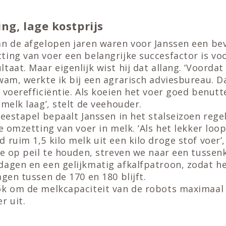
ng, lage kostprijs
an de afgelopen jaren waren voor Janssen een bev
ting van voer een belangrijke succesfactor is vo
aat. Maar eigenlijk wist hij dat allang. ‘Voordat 
wam, werkte ik bij een agrarisch adviesbureau. Da
 voerefficiëntie. Als koeien het voer goed benutte
 melk laag’, stelt de veehouder.
veestapel bepaalt Janssen in het stalseizoen reg
de omzetting van voer in melk. ‘Als het lekker loo
 ruim 1,5 kilo melk uit een kilo droge stof voer’, 
ie op peil te houden, streven we naar een tussenk
dagen en een gelijkmatig afkalfpatroon, zodat h
agen tussen de 170 en 180 blijft.
ok om de melkcapaciteit van de robots maximaal t
r uit.