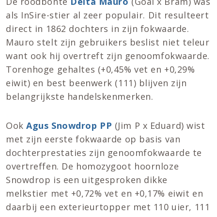
De roodbonte
Delta Mauro
(Goal x Bram) was
als InSire-stier al zeer populair. Dit resulteert
direct in 1862 dochters in zijn fokwaarde.
Mauro stelt zijn gebruikers beslist niet teleur
want ook hij overtreft zijn genoomfokwaarde.
Torenhoge gehaltes (+0,45% vet en +0,29%
eiwit) en best beenwerk (111) blijven zijn
belangrijkste handelskenmerken.
Ook
Agus Snowdrop PP
(Jim P x Eduard) wist
met zijn eerste fokwaarde op basis van
dochterprestaties zijn genoomfokwaarde te
overtreffen. De homozygoot hoornloze
Snowdrop is een uitgesproken dikke
melkstier met +0,72% vet en +0,17% eiwit en
daarbij een exterieurtopper met 110 uier, 111