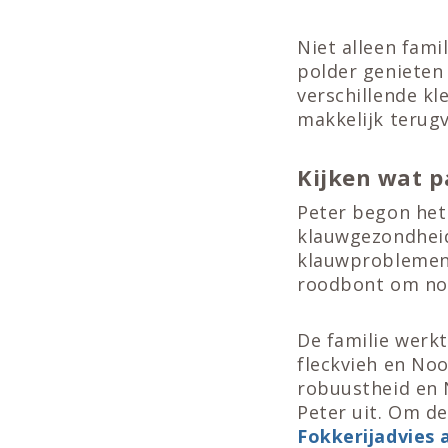
Niet alleen fami
polder genieten 
verschillende kl
makkelijk terugv
Kijken wat pa
Peter begon het
klauwgezondheid 
klauwproblemen 
roodbont om nog 
De familie werkt
fleckvieh en Noo
robuustheid en 
Peter uit. Om de
Fokkerijadvies 