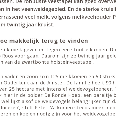
rassen. De robuuste veestapel kan goed overw
 in het veenweidegebied. En de sterke kruisl
errassend veel melk, volgens melkveehouder Pe
im twintig jaar kruist.
koe makkelijk terug te vinden
lijk melk geven en tegen een stootje kunnen. Da
0) Roos voor gaan. Daarom zijn ze twintig jaar g
en van de zwartbonte holsteinveestapel.
n vader en zoon zo’n 125 melkkoeien en 60 stuks
n Ouderkerk aan de Amstel. De familie heeft 90 
van 25 hectare met intensief weidevogelbeheer. 
k hier in de polder De Ronde Hoep, een pareltje 
wel lijkt alsof de weidevogels belangrijker zijn 
duceren’, stelt Peter. ‘Al komen steeds meer me
eren en koeien nodig zijn voor het weidevogelbeh