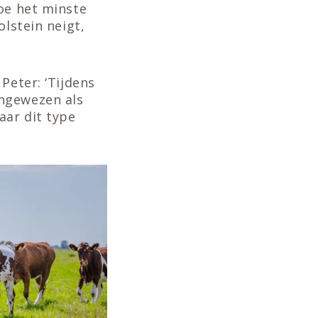
koe het minste
olstein neigt,
Peter: ‘Tijdens
angewezen als
aar dit type