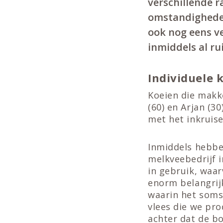
verschillende 
omstandigheden
ook nog eens v
inmiddels al ru
Individuele 
Koeien die makke
(60) en Arjan (3
met het inkruis
Inmiddels hebbe
melkveebedrijf i
in gebruik, waar
enorm belangrij
waarin het soms 
vlees die we pro
achter dat de bo