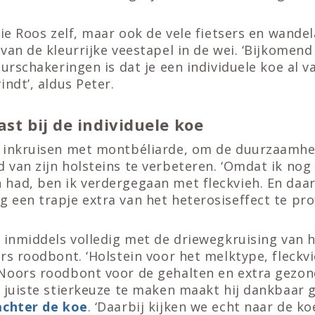
lie Roos zelf, maar ook de vele fietsers en wandel
van de kleurrijke veestapel in de wei. ‘Bijkomend
eurschakeringen is dat je een individuele koe al v
indt’, aldus Peter.
st bij de individuele koe
 inkruisen met montbéliarde, om de duurzaamhe
van zijn holsteins te verbeteren. ‘Omdat ik nog v
had, ben ik verdergegaan met fleckvieh. En daa
een trapje extra van het heterosiseffect te prof
 inmiddels volledig met de driewegkruising van h
rs roodbont. ‘Holstein voor het melktype, fleckv
Noors roodbont voor de gehalten en extra gezond
 juiste stierkeuze te maken maakt hij dankbaar 
achter de koe
. ‘Daarbij kijken we echt naar de ko