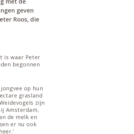
eg met de
ingen geven
ter Roos, die
t is waar Peter
eleden begonnen
 jongvee op hun
hectare grasland
‘Weidevogels zijn
bij Amsterdam,
dan de melk en
nsen er nu ook
eer.’