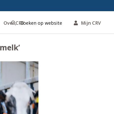
Over CRV
Zoeken op website
Mijn CRV
 melk’