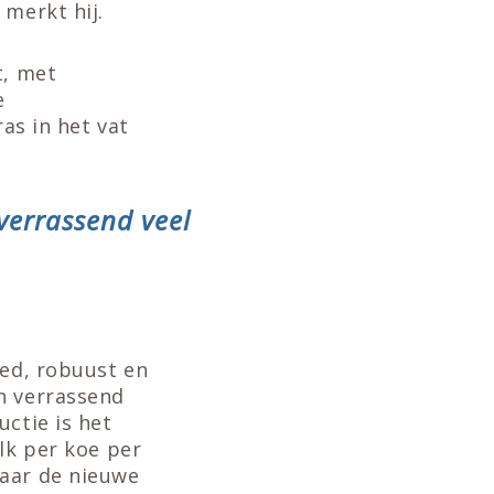
 merkt hij.
t, met
e
ras in het vat
verrassend veel
eed, robuust en
n verrassend
uctie is het
lk per koe per
naar de nieuwe