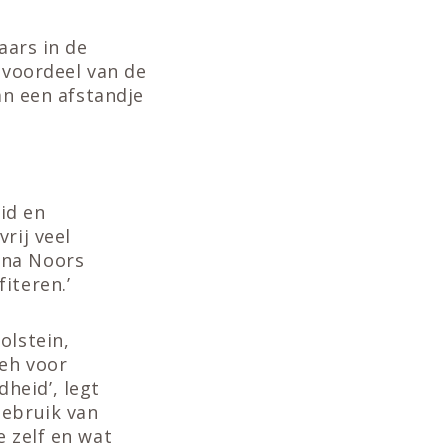
aars in de
 voordeel van de
an een afstandje
id en
rij veel
rna Noors
iteren.’
olstein,
ieh voor
heid’, legt
gebruik van
e zelf en wat