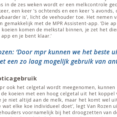
ns in de zes weken wordt er een melkcontrole ge
er, een keer ’s ochtends en een keer ’s avonds,
baarder is’, licht de veehouder toe. Het nemen 
 gemakkelijk met de MPR Assistent-app. ‘Die app 
De koeien komen de melkstal binnen, je zet het d
 app en je bent klaar.’
ozen: ‘Door mpr kunnen we het beste ui
t een zo laag mogelijk gebruik van ant
oticagebruik
pr ook het celgetal wordt meegenomen, kunnen
de koeien met een hoog celgetal uit het koppel v
e je niet altijd aan de melk, maar het komt wel u
 wat elke koe individueel doet’, legt Van Rozen ui
ehouders voornamelijk bij het droogzetten van de