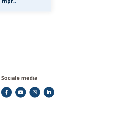
r mpr.
.
Sociale media