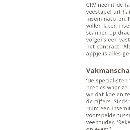
CRV neemt de fa
veestapel uit h
inseminatoren. H
willen laten ins
scannen op drac
volgens een vast
het contract. ‘A
appje is alles ge
Vakmanschap
‘De specialiste
precies waar ze
we dat koeien te
de cijfers. Sin
ruim een insemi
voorspelde tusse
veehouder. ‘Rek
oplevert.’