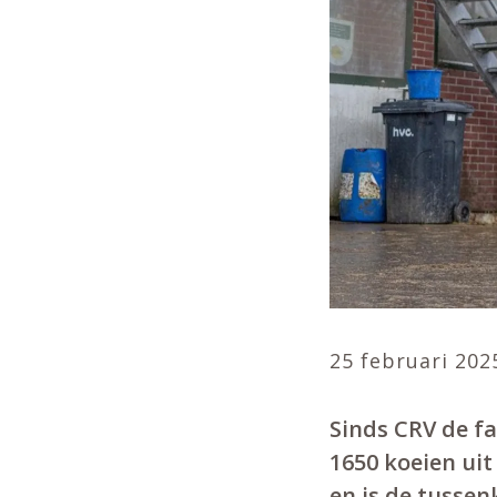
25 februari 202
Sinds CRV de f
1650 koeien ui
en is de tussen