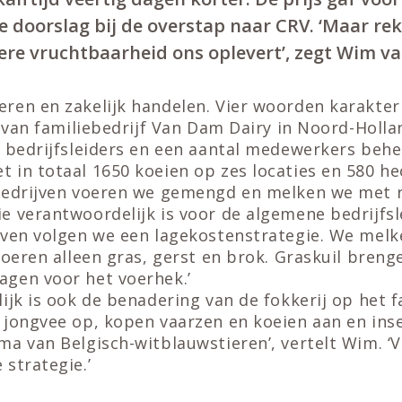
 doorslag bij de overstap naar CRV. ‘Maar re
tere vruchtbaarheid ons oplevert’, zegt Wim v
ren en zakelijk handelen. Vier woorden karakter
e van familiebedrijf Van Dam Dairy in Noord-Holla
e bedrijfsleiders en een aantal medewerkers beh
in totaal 1650 koeien op zes locaties en 580 he
bedrijven voeren we gemengd en melken we met ro
 verantwoordelijk is voor de algemene bedrijfsl
jven volgen we een lagekostenstrategie. We melk
voeren alleen gras, gerst en brok. Graskuil bren
gen voor het voerhek.’
ijk is ook de benadering van de fokkerij op het fa
 jongvee op, kopen vaarzen en koeien aan en ins
a van Belgisch-witblauwstieren’, vertelt Wim. ‘V
strategie.’