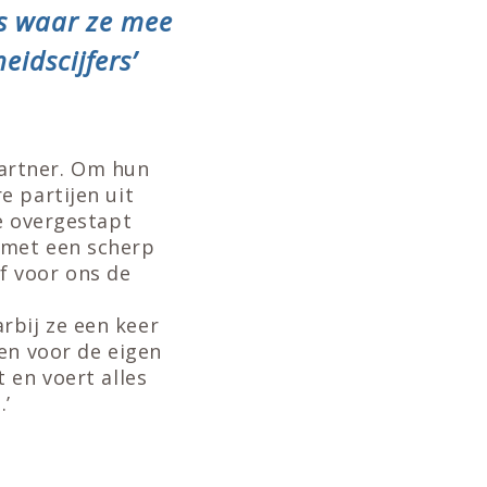
es waar ze mee
eidscijfers’
artner. Om hun
e partijen uit
e overgestapt
 met een scherp
f voor ons de
rbij ze een keer
en voor de eigen
 en voert alles
.’