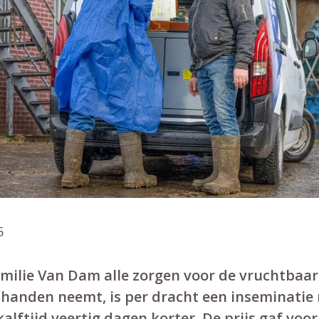
5
amilie Van Dam alle zorgen voor de vruchtbaa
t handen neemt, is per dracht een inseminatie
kalftijd veertig dagen korter. De prijs gaf voor