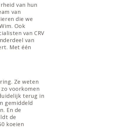
arheid van hun
team van
ieren die we
t Wim. Ook
ialisten van CRV
onderdeel van
ert. Met één
ring. Ze weten
en zo voorkomen
uidelijk terug in
en gemiddeld
n. En de
ldt de
50 koeien