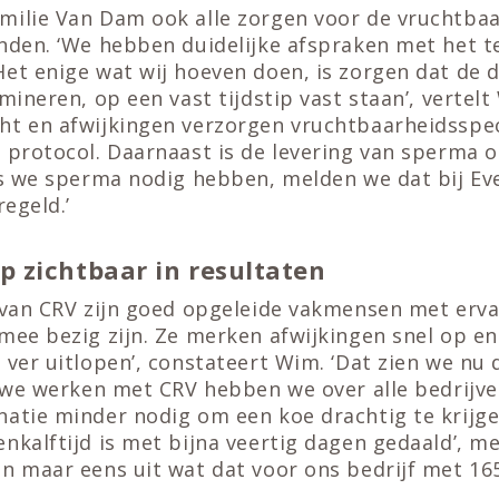
milie Van Dam ook alle zorgen voor de vruchtba
anden. ‘We hebben duidelijke afspraken met het 
et enige wat wij hoeven doen, is zorgen dat de d
emineren, op een vast tijdstip vast staan’, vertel
ht en afwijkingen verzorgen vruchtbaarheidsspec
 protocol. Daarnaast is de levering van sperma 
ls we sperma nodig hebben, melden we dat bij Ev
regeld.’
 zichtbaar in resultaten
n van CRV zijn goed opgeleide vakmensen met erva
 mee bezig zijn. Ze merken afwijkingen snel op 
 ver uitlopen’, constateert Wim. ‘Dat zien we nu d
ds we werken met CRV hebben we over alle bedrijv
natie minder nodig om een koe drachtig te krijge
nkalftijd is met bijna veertig dagen gedaald’, me
en maar eens uit wat dat voor ons bedrijf met 16