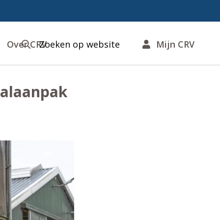
Over CRV
Zoeken op website
Mijn CRV
aalaanpak