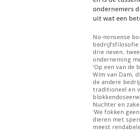
ondernemers de
uit wat een be
No-nonsense boe
bedrijfsfilosofi
drie neven, twe
onderneming met 
‘Op een van de 
Wim van Dam, die
de andere bedri
traditioneel en 
blokkendoseerwa
Nuchter en zakel
‘We fokken geen
dieren met sperm
meest rendabele 