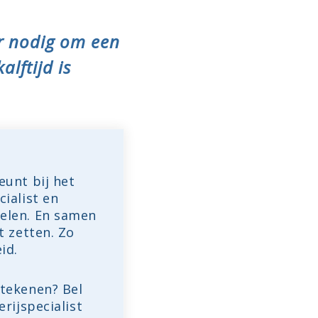
r nodig om een
lftijd is
eunt bij het
ialist en
elen. En samen
t zetten. Zo
id.
etekenen? Bel
rijspecialist