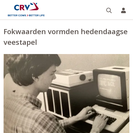
Zoeken 
Mi
Fokwaarden vormden hedendaagse
veestapel