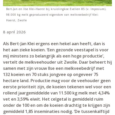
Bert-Jan en Ilse Klei-Haerst bij kruislingkoe Evelien 85 (v. Imposium),
98.000 kg melk geproduceerd eigendom van melkveebedrijf Klei-
Haerst, Zwolle
8 april 2026
Als Bert-Jan Klei ergens een hekel aan heeft, dan is
het aan zieke koeien. ‘Een gezonde veestapel is voor
mij minstens zo belangrijk als een hoge productie’,
vertelt de melkveehouder uit Zwolle. Daar beheert hij
samen met zijn vrouw Ilse een melkveebedrijf met
132 koeien en 70 stuks jongvee op ongeveer 75
hectare land. Productie mag voor de veehouder geen
eerste prioriteit zijn, de koeien tekenen wel voor een
rollend jaargemiddelde van 11.500 kg melk met 4,34%
vet en 3,59% eiwit. Het celgetal is gemiddeld ruim
onder de 100 en om de koeien drachtig te krijgen zijn
gemiddeld 1,85 inseminaties nodig. ‘De tussenkalftijd