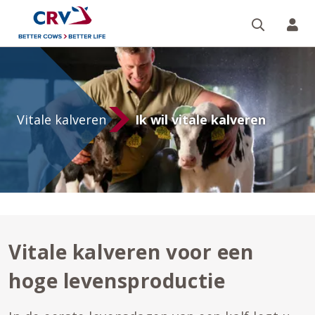
Zoeken 
Mi
Vitale
kalveren
Vitale kalveren
Ik wil vitale kalveren
Vitale kalveren voor een
hoge levensproductie