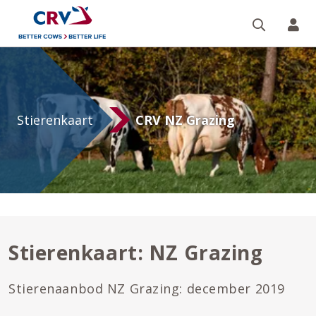
Zoeken 
Mi
CRV
NZ
Grazing
Stierenkaart
CRV NZ Grazing
stierenkaart
Stierenkaart: NZ Grazing
Stierenaanbod NZ Grazing: december 2019