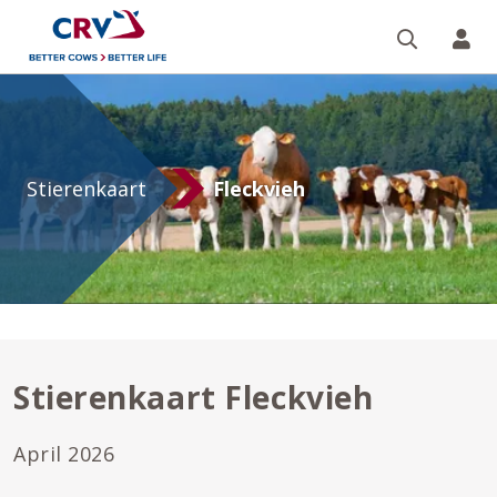
Zoeken 
Mi
Fleckvieh
stierenkaart
Stierenkaart
Fleckvieh
Stierenkaart Fleckvieh
April 2026