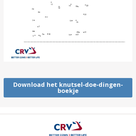
Download het knutsel-doe-dingen-
boekje