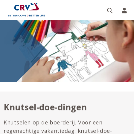
Zoeken 
Mi
Knutsel-
doe-
dingen
Knutsel-doe-dingen
Knutselen op de boerderij. Voor een
regenachtige vakantiedag: knutsel-doe-