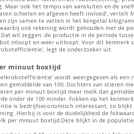
. Maar ook het tempo van aansluiten en de sne
aten schieten en afgeven heeft invloed’, vertelt M
en zijn samen te vatten in het kengetal kilogra
 waarbij ook rekening wordt gehouden met de pe
. Dat wil zeggen: de productie in de periode tus
obot inloopt en weer uitloopt. Voor dit kenmerk 
botefficiëntie’, legt de onderzoeker uit.
er minuut boxtijd
lkrobotefficiëntie’ wordt weergegeven als een r
en gemiddelde van 100. Dochters van stieren m
veren per minuut boxtijd meer melk dan gemidde
de onder de 100 minder. Fokken op het kenmerk
ntie is bedrijfseconomisch interessant, zo blijkt
ing. Hierbij is voor de duidelijkheid de fokwaar
k per minuut boxtijd.Deze blijkt in de populati