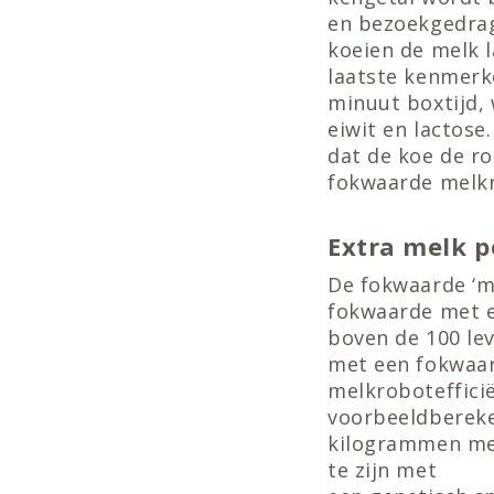
en bezoekgedrag
koeien de melk l
laatste kenmerk
minuut boxtijd,
eiwit en lactose
dat de koe de r
fokwaarde melkro
Extra melk p
De fokwaarde ‘me
fokwaarde met e
boven de 100 le
met een fokwaar
melkrobotefficië
voorbeeldbereken
kilogrammen mel
te zijn met