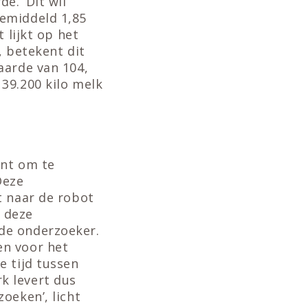
e. ‘Dit wil
gemiddeld 1,85
 lijkt op het
, betekent dit
aarde van 104,
39.200 kilo melk
ent om te
Deze
t naar de robot
 deze
de onderzoeker.
en voor het
e tijd tussen
k levert dus
oeken’, licht