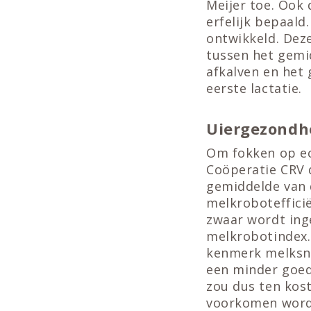
Meijer toe. Ook
erfelijk bepaal
ontwikkeld. Dez
tussen het gemi
afkalven en het 
eerste lactatie.
Uiergezondh
Om fokken op ec
Coöperatie CRV 
gemiddelde van 
melkroboteffici
zwaar wordt ing
melkrobotindex.
kenmerk melksn
een minder goed
zou dus ten kost
voorkomen word