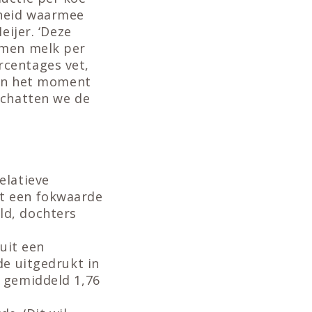
lheid waarmee
eijer. ‘Deze
mmen melk per
rcentages vet,
sen het moment
schatten we de
elatieve
et een fokwaarde
ld, dochters
 uit een
de uitgedrukt in
e gemiddeld 1,76