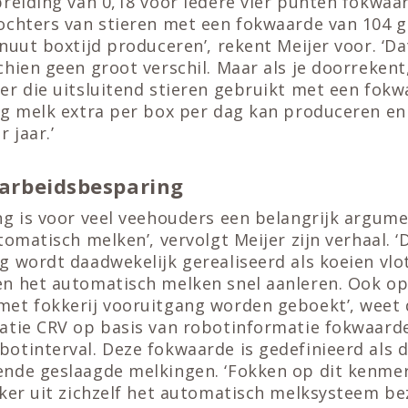
reiding van 0,18 voor iedere vier punten fokwaard
ochters van stieren met een fokwaarde van 104 
nuut boxtijd produceren’, rekent Meijer voor. ‘Dat
hien geen groot verschil. Maar als je doorrekent
er die uitsluitend stieren gebruikt met een fokw
kg melk extra per box per dag kan produceren en 
 jaar.’
s arbeidsbesparing
ng is voor veel veehouders een belangrijk argum
tomatisch melken’, vervolgt Meijer zijn verhaal. ‘
 wordt daadwekelijk gerealiseerd als koeien vlo
n het automatisch melken snel aanleren. Ook op
et fokkerij vooruitgang worden geboekt’, weet 
atie CRV op basis van robotinformatie fokwaard
tinterval. Deze fokwaarde is gedefinieerd als d
nde geslaagde melkingen. ‘Fokken op dit kenmer
ker uit zichzelf het automatisch melksysteem bez