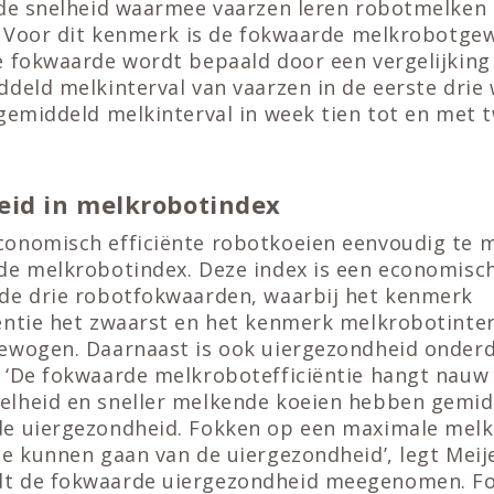
 de snelheid waarmee vaarzen leren robotmelken b
d. Voor dit kenmerk is de fokwaarde melkrobotge
e fokwaarde wordt bepaald door een vergelijkin
ddeld melkinterval van vaarzen in de eerste drie
gemiddeld melkinterval in week tien tot en met t
eid in melkrobotindex
onomisch efficiënte robotkoeien eenvoudig te 
de melkrobotindex. Deze index is een economis
de drie robotfokwaarden, waarbij het kenmerk
ëntie het zwaarst en het kenmerk melkrobotinter
ewogen. Daarnaast is ook uiergezondheid onderd
 ‘De fokwaarde melkrobotefficiëntie hangt nau
elheid en sneller melkende koeien hebben gemi
e uiergezondheid. Fokken op een maximale melkr
e kunnen gaan van de uiergezondheid’, legt Meijer
t de fokwaarde uiergezondheid meegenomen. Fo