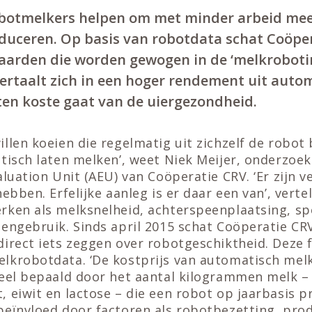
obotmelkers helpen om met minder arbeid mee
duceren. Op basis van robotdata schat Coöpe
arden die worden gewogen in de ‘melkroboti
vertaalt zich in een hoger rendement uit auto
ten koste gaat van de uiergezondheid.
llen koeien die regelmatig uit zichzelf de robot
atisch laten melken’, weet Niek Meijer, onderzoe
aluation Unit (AEU) van Coöperatie CRV. ‘Er zijn v
ebben. Erfelijke aanleg is er daar een van’, vertelt
rken als melksnelheid, achterspeenplaatsing, sp
eengebruik. Sinds april 2015 schat Coöperatie CR
direct iets zeggen over robotgeschiktheid. Deze 
lkrobotdata. ‘De kostprijs van automatisch mel
eel bepaald door het aantal kilogrammen melk – 
 eiwit en lactose – die een robot op jaarbasis p
beïnvloed door factoren als robotbezetting, prod