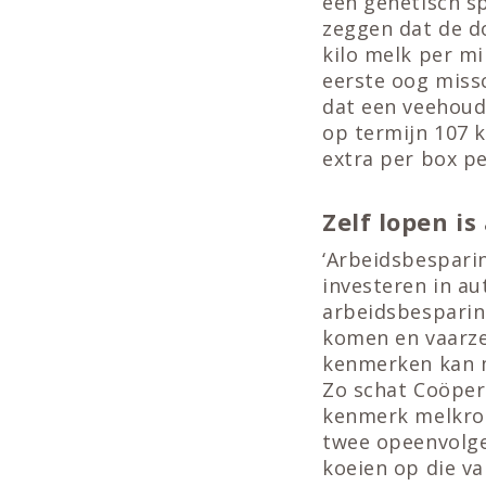
een genetisch sp
zeggen dat de d
kilo melk per mi
eerste oog missc
dat een veehoud
op termijn 107 
extra per box per
Zelf lopen i
‘Arbeidsbespari
investeren in au
arbeidsbesparing
komen en vaarze
kenmerken kan m
Zo schat Coöper
kenmerk melkrobo
twee opeenvolge
koeien op die va