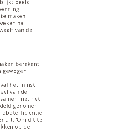
lijkt deels
wenning
g te maken
 weken na
waalf van de
maken berekent
ch gewogen
val het minst
eel van de
w samen met het
ddeld genomen
obotefficiëntie
 uit. ‘Om dit te
kken op de