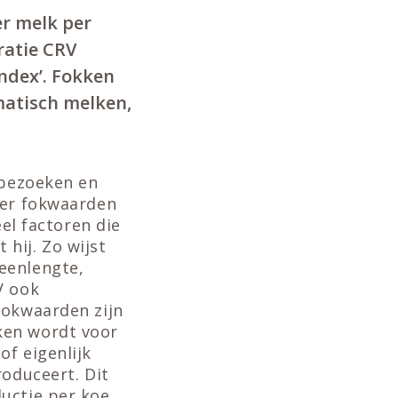
r melk per
ratie CRV
ndex’. Fokken
matisch melken,
 bezoeken en
ker fokwaarden
eel factoren die
 hij. Zo wijst
eenlengte,
V ook
fokwaarden zijn
ken wordt voor
of eigenlijk
roduceert. Dit
uctie per koe