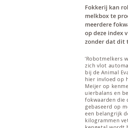
Fokkerij kan r
melkbox te pro
meerdere fokwa
op deze index 
zonder dat dit 
‘Robotmelkers wi
zich vlot autom
bij de Animal Ev
hier invloed op h
Meijer op kenme
uierbalans en b
fokwaarden die 
gebaseerd op me
een belangrijk d
kilogrammen vet,
kengetal wordt 