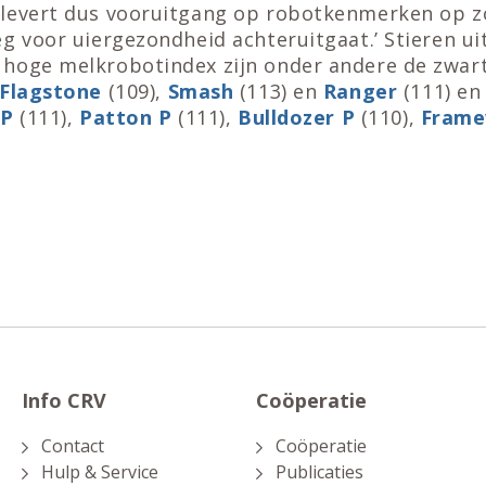
levert dus vooruitgang op robotkenmerken op z
g voor uiergezondheid achteruitgaat.’ Stieren ui
hoge melkrobotindex zijn onder andere de zwar
Flagstone
(109),
Smash
(113) en
Ranger
(111) en
 P
(111),
Patton P
(111),
Bulldozer P
(110),
Frame
Info CRV
Coöperatie
Contact
Coöperatie
Hulp & Service
Publicaties