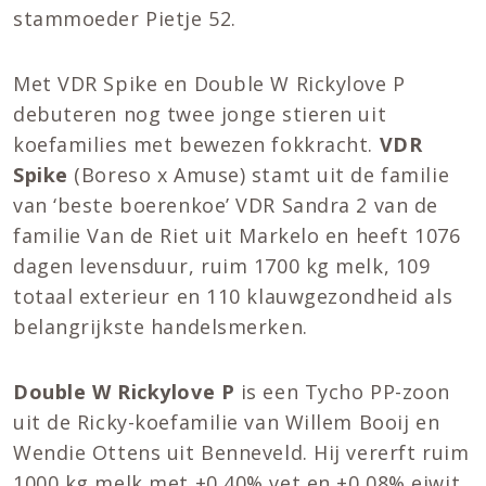
stammoeder Pietje 52.
Met VDR Spike en Double W Rickylove P
debuteren nog twee jonge stieren uit
koefamilies met bewezen fokkracht.
VDR
Spike
(Boreso x Amuse) stamt uit de familie
van ‘beste boerenkoe’ VDR Sandra 2 van de
familie Van de Riet uit Markelo en heeft 1076
dagen levensduur, ruim 1700 kg melk, 109
totaal exterieur en 110 klauwgezondheid als
belangrijkste handelsmerken.
Double W Rickylove P
is een Tycho PP-zoon
uit de Ricky-koefamilie van Willem Booij en
Wendie Ottens uit Benneveld. Hij vererft ruim
1000 kg melk met +0,40% vet en +0,08% eiwit