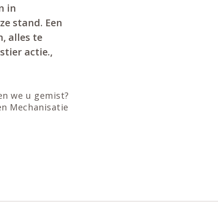
n in
ze stand. Een
 alles te
ier actie.,
en we u gemist?
en Mechanisatie