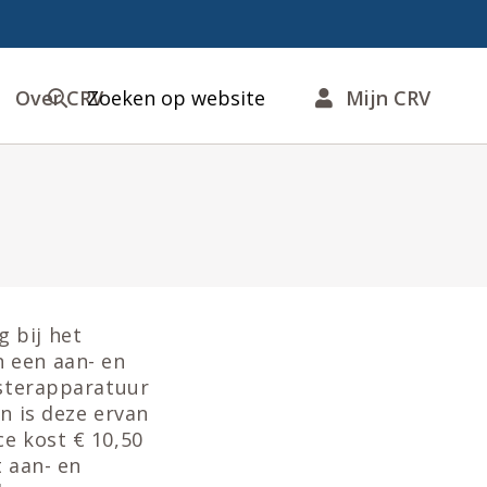
Over CRV
Zoeken op website
Mijn CRV
 bij het
 een aan- en
nsterapparatuur
n is deze ervan
ce kost € 10,50
t aan- en