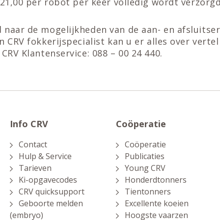
 21,00 per robot per keer volledig wordt verzorgd
 naar de mogelijkheden van de aan- en afsluitser
 CRV fokkerijspecialist kan u er alles over vertel
 CRV Klantenservice: 088 – 00 24 440.
Info CRV
Coöperatie
Contact
Coöperatie
Hulp & Service
Publicaties
Tarieven
Young CRV
Ki-opgavecodes
Honderdtonners
CRV quicksupport
Tientonners
Geboorte melden
Excellente koeien
(embryo)
Hoogste vaarzen